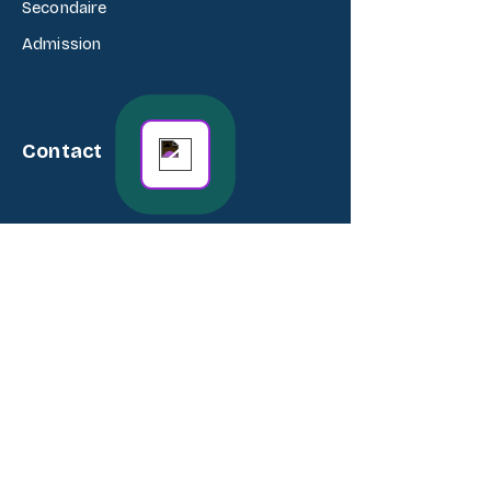
Secondaire
Admission
Customer Support
Online
Contact
3, Rue C. Coutard, Delmas 31, Port-au-
Prince, Haïti
(509) 3180- 1088
/
29453636
/
32093031
ecolemixtestgregoire@gmail.com