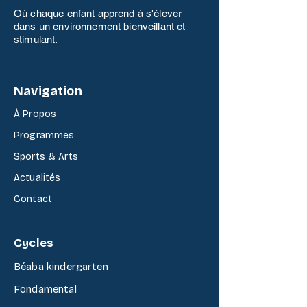
Où chaque enfant apprend à s'élever
dans un environnement bienveillant et
stimulant.
Navigation
À Propos
Programmes
Your 14 days trial has
Sports & Arts
expired.
Actualit
é
s
The trial's over, but the show must go
on! 🎬 Upgrade now to keep your web
Contact
masterpiece in the spotlight.
Cycles
B
é
aba kindergarten
Fondamental