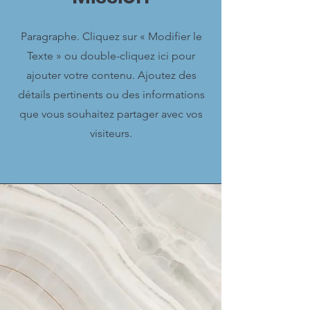
Paragraphe. Cliquez sur « Modifier le
Texte » ou double-cliquez ici pour
ajouter votre contenu. Ajoutez des
détails pertinents ou des informations
que vous souhaitez partager avec vos
visiteurs.