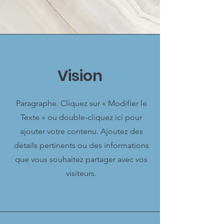
Vision
Paragraphe. Cliquez sur « Modifier le
Texte » ou double-cliquez ici pour
ajouter votre contenu. Ajoutez des
détails pertinents ou des informations
que vous souhaitez partager avec vos
visiteurs.